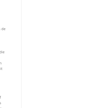
n de
die
en
it
f
s