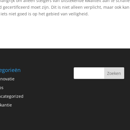
angrijk om alleen steigers van uitstekende kwaliteit aan te schaffe
 gecertificeerd moet zijn. Dit is niet alleen verplicht, maar ook ka
ts niet goed is op het gebied van veiligheid.
egorieën
novatie
ps
categorized
kantie