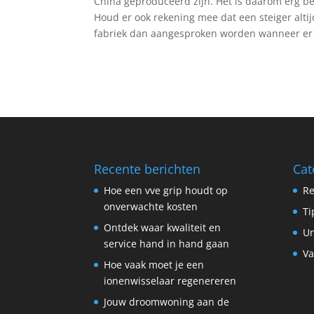
China geproduceerd zijn. Het is daarom erg bel
Houd er ook rekening mee dat een steiger altijd
fabriek dan aangesproken worden wanneer er ie
Recente berichten
Cat
Hoe een vve grip houdt op
Re
onverwachte kosten
Ti
Ontdek waar kwaliteit en
Un
service hand in hand gaan
Va
Hoe vaak moet je een
ionenwisselaar regenereren
Jouw droomwoning aan de