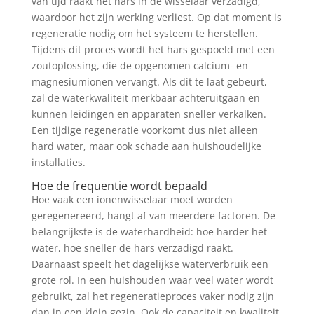
van tijd raakt het hars in de wisselaar verzadigd,
waardoor het zijn werking verliest. Op dat moment is
regeneratie nodig om het systeem te herstellen.
Tijdens dit proces wordt het hars gespoeld met een
zoutoplossing, die de opgenomen calcium- en
magnesiumionen vervangt. Als dit te laat gebeurt,
zal de waterkwaliteit merkbaar achteruitgaan en
kunnen leidingen en apparaten sneller verkalken.
Een tijdige regeneratie voorkomt dus niet alleen
hard water, maar ook schade aan huishoudelijke
installaties.
Hoe de frequentie wordt bepaald
Hoe vaak een ionenwisselaar moet worden
geregenereerd, hangt af van meerdere factoren. De
belangrijkste is de waterhardheid: hoe harder het
water, hoe sneller de hars verzadigd raakt.
Daarnaast speelt het dagelijkse waterverbruik een
grote rol. In een huishouden waar veel water wordt
gebruikt, zal het regeneratieproces vaker nodig zijn
dan in een klein gezin. Ook de capaciteit en kwaliteit