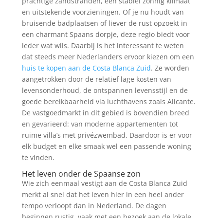
prachtige zandstranden, een stabiel zonnig klimaat
en uitstekende voorzieningen. Of je nu houdt van
bruisende badplaatsen of liever de rust opzoekt in
een charmant Spaans dorpje, deze regio biedt voor
ieder wat wils. Daarbij is het interessant te weten
dat steeds meer Nederlanders ervoor kiezen om een
huis te kopen aan de Costa Blanca Zuid
. Ze worden
aangetrokken door de relatief lage kosten van
levensonderhoud, de ontspannen levensstijl en de
goede bereikbaarheid via luchthavens zoals Alicante.
De vastgoedmarkt in dit gebied is bovendien breed
en gevarieerd: van moderne appartementen tot
ruime villa’s met privézwembad. Daardoor is er voor
elk budget en elke smaak wel een passende woning
te vinden.
Het leven onder de Spaanse zon
Wie zich eenmaal vestigt aan de Costa Blanca Zuid
merkt al snel dat het leven hier in een heel ander
tempo verloopt dan in Nederland. De dagen
beginnen rustig, vaak met een bezoek aan de lokale