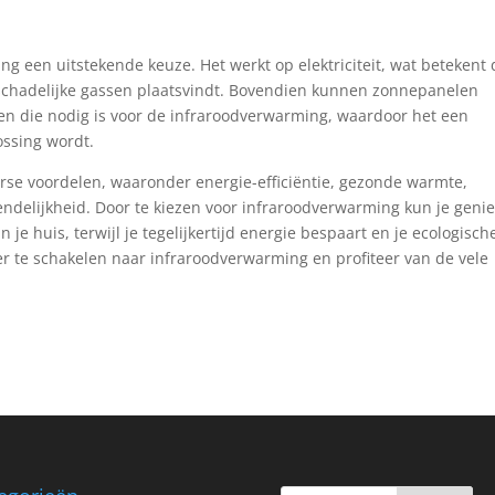
ng een uitstekende keuze. Het werkt op elektriciteit, wat betekent 
 schadelijke gassen plaatsvindt. Bovendien kunnen zonnepanelen
ken die nodig is voor de infraroodverwarming, waardoor het een
ssing wordt.
rse voordelen, waaronder energie-efficiëntie, gezonde warmte,
iendelijkheid. Door te kiezen voor infraroodverwarming kun je geni
je huis, terwijl je tegelijkertijd energie bespaart en je ecologisch
r te schakelen naar infraroodverwarming en profiteer van de vele