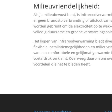
Milieuvriendelijkheid:
Als je milieubewust bent, is infraroodverwarmi
er geen brandstofverbranding of uitstoot van
worden gebruikt om de elektriciteit op te wek
volledig duurzame en groene verwarmingsoplo
Het kopen van infraroodverwarming biedt dive
flexibele installatiemogelijkheden en milieuvr
van een comfortabele en gelijkmatige warmte in 
voetafdruk verkleint. Overweeg daarom om ove
voordelen die het te bieden heeft.