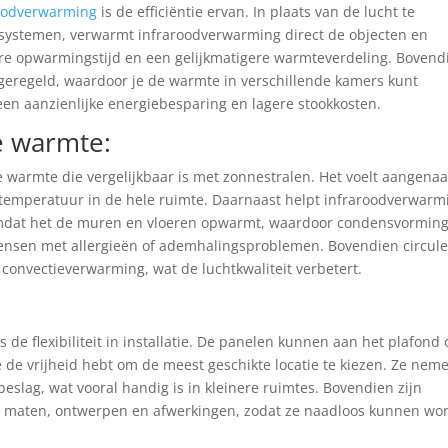
oodverwarming
is de efficiëntie ervan. In plaats van de lucht te
ssystemen, verwarmt infraroodverwarming direct de objecten en
lere opwarmingstijd en een gelijkmatigere warmteverdeling. Bovend
eregeld, waardoor je de warmte in verschillende kamers kunt
een aanzienlijke energiebesparing en lagere stookkosten.
e warmte:
 warmte die vergelijkbaar is met zonnestralen. Het voelt aangena
e temperatuur in de hele ruimte. Daarnaast helpt infraroodverwarm
mdat het de muren en vloeren opwarmt, waardoor condensvormin
ensen met allergieën of ademhalingsproblemen. Bovendien circule
ij convectieverwarming, wat de luchtkwaliteit verbetert.
de flexibiliteit in installatie. De panelen kunnen aan het plafond 
e vrijheid hebt om de meest geschikte locatie te kiezen. Ze nem
eslag, wat vooral handig is in kleinere ruimtes. Bovendien zijn
de maten, ontwerpen en afwerkingen, zodat ze naadloos kunnen wo