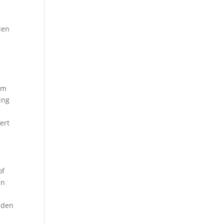
ien
am
ing
g
ert
of
en
rden