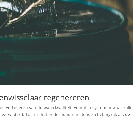
nenwisselaar regenereren
het verbeteren van de waterkwaliteit, vooral in systemen waar kalk 
erwijderd. Toch is het onderhoud minstens zo belangrijk als de