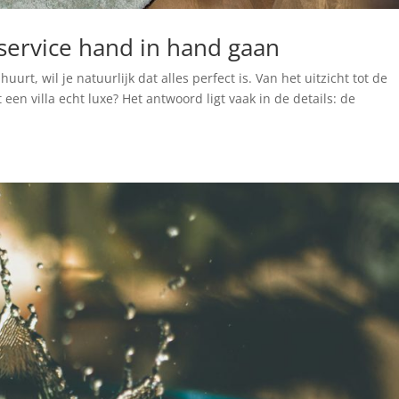
 service hand in hand gaan
huurt, wil je natuurlijk dat alles perfect is. Van het uitzicht tot de
een villa echt luxe? Het antwoord ligt vaak in de details: de