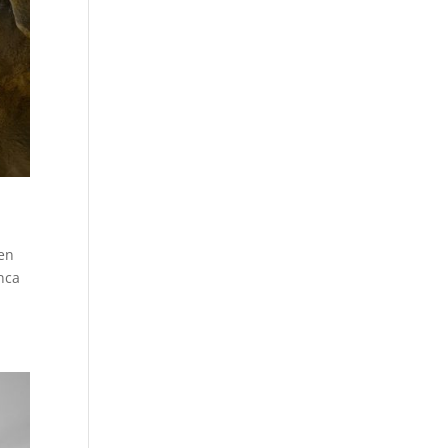
gen
nca